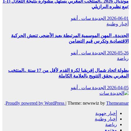
مونديال 2026 ..المنتخب المغربي يستهل مشواره بنتيجة التعادل (1-1
)مع نظيره البرازيلي
2026-06-01
الجديدة سات . أنفو
أخبار وطنية
الجديدة.. المهن الموسمية المرتبطة بعيد الأضحى تنعش الحركية
الاقتصادية وتكرس قيم التضامن
2026-05-26
الجديدة سات . أنفو
رياضة
بطولة اتحاد شمال إفريقيا لكرة القدم لأقل من 17 سنة ..المنتخب
المغربي يحقق التتويج بالعلامة الكاملة
2026-04-05
الجديدة سات . أنفو
.
Proudly powered by WordPress
|
Theme: newswiz by
Themeansar
أخبار جهوية
أخبار وطنية
رياضة
مجتمع