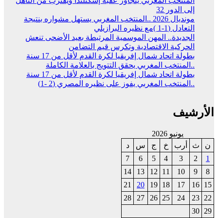
المنتخب المغربي يتجاوز عقبة إسكتلندا ويقترب من التأهل
إلى الدور 32
مونديال 2026 ..المنتخب المغربي يستهل مشواره بنتيجة
التعادل (1-1 )مع نظيره البرازيلي
الجديدة.. المهن الموسمية المرتبطة بعيد الأضحى تنعش
الحركية الاقتصادية وتكرس قيم التضامن
بطولة اتحاد شمال إفريقيا لكرة القدم لأقل من 17 سنة
..المنتخب المغربي يحقق التتويج بالعلامة الكاملة
بطولة اتحاد شمال إفريقيا لكرة القدم لأقل من 17 سنة
..المنتخب المغربي يفوز على نظيره المصري (2 -1)
الأرشيف
يونيو 2026
ن
ث
أرب
خ
ج
س
د
7
6
5
4
3
2
1
14
13
12
11
10
9
8
21
20
19
18
17
16
15
28
27
26
25
24
23
22
30
29