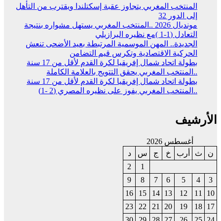
المنتخب المغربي يتجاوز عقبة إسكتلندا ويقترب من التأهل
إلى الدور 32
مونديال 2026 ..المنتخب المغربي يستهل مشواره بنتيجة
التعادل (1-1 )مع نظيره البرازيلي
الجديدة.. المهن الموسمية المرتبطة بعيد الأضحى تنعش
الحركية الاقتصادية وتكرس قيم التضامن
بطولة اتحاد شمال إفريقيا لكرة القدم لأقل من 17 سنة
..المنتخب المغربي يحقق التتويج بالعلامة الكاملة
بطولة اتحاد شمال إفريقيا لكرة القدم لأقل من 17 سنة
..المنتخب المغربي يفوز على نظيره المصري (2 -1)
الأرشيف
أغسطس 2026
ن
ث
أرب
خ
ج
س
د
2
1
9
8
7
6
5
4
3
16
15
14
13
12
11
10
23
22
21
20
19
18
17
30
29
28
27
26
25
24