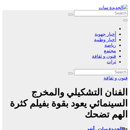
Skip
to
content
أخبار جهوية
أخبار وطنية
رياضة
مجتمع
فنون و ثقافة
ثرات
فنون و ثقافة
الفنان التشكيلي والمخرج
السينمائي يعود بقوة بفيلم كثرة
الهم تضحك
By
الجديدة سات . أنفو