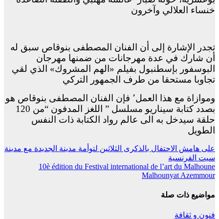
خنساء العلالي وآخرون
تجدر الإشارة إلى أن الفنان المصطفى بنوقاص سبق له
أن شارك في عدة مهرجانات من ضمنها مهرجان
البوسفور بإسطنبول بفيلم «الهم المشروك» الذي لقي
تجاوبا مستحقا
من طرف الجمهور التركي
وموازاة مع هذا العمل٬ فإن الفنان المصطفى بنوقاص هو
بصدد كتابة سيناريو مسلسل ” اللغز المدفون “من 120
حلقة سيدخل به الى عالم رواد الكتابة ذات النفس
الطويل
تصفّح
على هامش الاحتفال بالذكرى الثلاثين لتوأمة مدينة الجديدة مع مدينة
سيت الفرنسية
المقالات
10è édition du Festival international de l’art du Malhoune
Malhounyat Azemmour
مواضيع ذات صلة
فنون و ثقافة