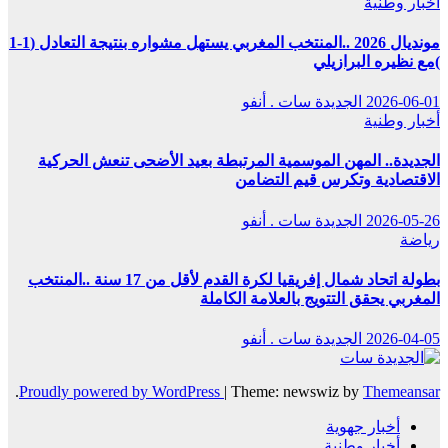
أخبار وطنية
مونديال 2026 ..المنتخب المغربي يستهل مشواره بنتيجة التعادل (1-1
)مع نظيره البرازيلي
2026-06-01
الجديدة سات . أنفو
أخبار وطنية
الجديدة.. المهن الموسمية المرتبطة بعيد الأضحى تنعش الحركية
الاقتصادية وتكرس قيم التضامن
2026-05-26
الجديدة سات . أنفو
رياضة
بطولة اتحاد شمال إفريقيا لكرة القدم لأقل من 17 سنة ..المنتخب
المغربي يحقق التتويج بالعلامة الكاملة
2026-04-05
الجديدة سات . أنفو
.
Proudly powered by WordPress
|
Theme: newswiz by
Themeansar
أخبار جهوية
أخبار وطنية