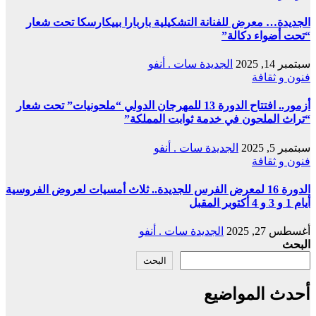
الجديدة… معرض للفنانة التشكيلية باربارا بييكارسكا تحت شعار
“تحت أضواء دكالة”
سبتمبر 14, 2025
الجديدة سات . أنفو
فنون و ثقافة
أزمور.. افتتاح الدورة 13 للمهرجان الدولي “ملحونيات” تحت شعار
“تراث الملحون في خدمة ثوابت المملكة”
سبتمبر 5, 2025
الجديدة سات . أنفو
فنون و ثقافة
الدورة 16 لمعرض الفرس للجديدة.. ثلاث أمسيات لعروض اﻟﻔﺮوﺳﻴﺔ
أيام 1 و 3 و 4 أكتوبر المقبل
أغسطس 27, 2025
الجديدة سات . أنفو
البحث
البحث
أحدث المواضيع