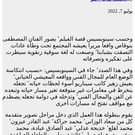
يوليو 7, 2022
وحسب سينوبسيس قصة الفيلم٬ يصور الفنان المصطفى
بنوقاص واقعا مريرا يعيشه المجتمع تحت وطأة عادات
التصقت بشبابنا٬ وصنعت له لغة سوقية زنقوية سيطرت
على
تفكيره وتصرفاته
وفي هذا الصدد٬ جاء في السينوبسيس: «بسبب انتكاسة
الوضع العام للمجال الفني وواقعه المعيشي الحياتي٬
يعيش زهير كاتب سيناريو أسوء لحظات حياته٬ تجعله
ينخرط في مغامرات غير متوقعة تغير مسار حياته وتبعده
عن الفن والمجال الفني٬ وتدخله في دوامة تجعله يصطدم
مع مواقف تفتح له مسارات أخرى
يقوم ببطولة هذا العمل الذي دخل مراحل تصوير متقدمة
كل من سعاد الوزاني٬ محمد حراكة٬ عبد القادر عيزون٬
محمد لقلع٬ خديجة عدلي٬ عبد الصادق عبادة، محمد
بوعسرية، خولة صبار ٬عائشة مهلبي والطفلة الصاعدة