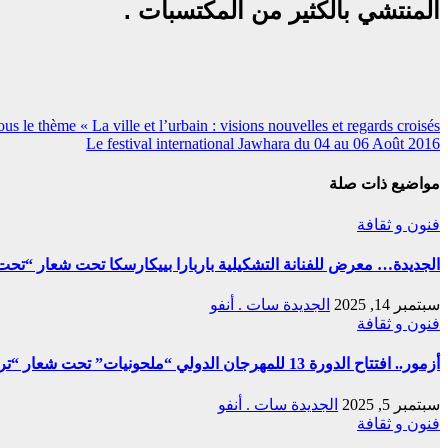
المنتشي بالكثير من المكتسبات .
تصفّح
us le thème « La ville et l’urbain : visions nouvelles et regards croisés »
Le festival international Jawhara du 04 au 06 Août 2016
المقالات
مواضيع ذات صلة
فنون و ثقافة
الجديدة… معرض للفنانة التشكيلية باربارا بييكارسكا تحت شعار “تحت
سبتمبر 14, 2025
الجديدة سات . أنفو
فنون و ثقافة
أزمور.. افتتاح الدورة 13 للمهرجان الدولي “ملحونيات” تحت شعار “تراث الملحون في خدمة ثوابت المملكة”
سبتمبر 5, 2025
الجديدة سات . أنفو
فنون و ثقافة