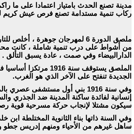
مدينة تصنع الحدث بامتياز اعتمادا على ما را
ركاب تنمية مستدامة تصنع فرص عيش كريم للق
ملصق الدورة 6 لمهرجان جوهرة ، أ
من أشواط على درب تنمية شاملة ، كانت محط
الدارالبيضاء وفي صمت ، عادة يسبق التألق .
الملصق يستوقف سنة 16
الجديدة تنفتح على الآخر الذي هو الغرب.
وفي سنة 1916 بني أول مستشفى عص
إنسانية لفائدة ساكنة المدينة ضد الجذري وال
سيكون مشتلا لإنجاب حركة مسرحية قوية رصعت
وفي السنة ذاتها بناء الثانوية المختلطة اب
ساهل غيرهم من الأحياء ومنهم إدريس جطو و