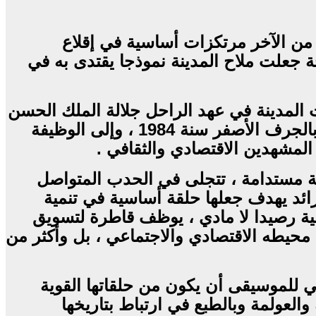
مرحلة أخذت فيها المدينة من الآخر مرتكزات أساسية في إقلاع
جة جعلت ملاح المدينة نموذجا يقتدى به في
1999، كانت محورية ، وخلالها انطلقت المدينة في عهد الراحل جلالة الملك الحسن
الثاني تصنع تحولا كبيرا هذه المرة وفضلا عن وظيفتها الفلاحية ، قادها إلى الوظيفة الصناعية بالجرف الأصفر سنة 1984 ، وإلى الوظيفة
 ركاب تنمية مستدامة ، تتجلى في الحدب المتواصل
ائد يهدف جعلها حلقة أساسية في تنمية
افية رصيدا لا مادي ، يوظف قاطرة لتسويق
 محيطه الاقتصادي والاجتماعي ، بل وأكثر من
ة ، تفرض على المهرجان الدولي للموسيقى أن يكون من حلقاتها القوية
العولمة وبالطبع في ارتباط بتاريخها