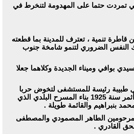
التي تمردت حتما على المهدومة لتنخرط في
رة عن قاطرة تنمية ، تعترف للمدينة بما قطعته
ك النفس الضروري لتنمو شامخة جنوب
اء منار سيدي بوافي وميناء الجديدة وكلاهما جعلا
ي كأول طبيبة رئيسة للمستشفى لتخوض حربا
تبدأ مرحلة تلاقح ثقافي أثمر سنة 1925 بناء المسرح البلدي الذي
د بنبراهيم والقائمة طويلة .
 كالمرحومين الطاهر المصمودي والمصطفى
ق القادري .