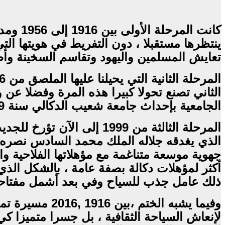
ينتظرها مستقبلا ، دون التفريط في هويتها الت
تعايش المسلمين واليهود وتقاسم السخينة وأط
الجامعية بإحداث جامعة شعيب الدكالي سنة 1989 ، وما رافق ذلك من متغيرات إيجابية على المشهدين الاقتصادي والثقافي .
المرحلة الثالثة من 1999 
الذي يغدقه جلاله الملك محمد السادس نصره ا
جهوية موسعة متناغمة مع مؤهلاتها الفلاحية و
أكثر لمؤهلات دكالة بصفة عامة ، بالشكل الذي
ذلك عامل جذب للسياح وفي بعد أشمل مفتاحا 
لإنعاش السياحة الثقافية ، بل جسرا متميزا ك