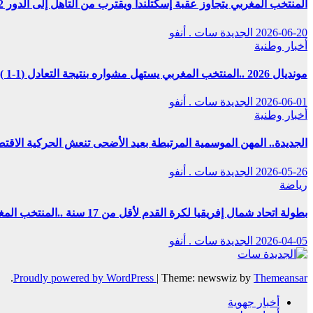
المنتخب المغربي يتجاوز عقبة إسكتلندا ويقترب من التأهل إلى الدور 32
2026-06-20
الجديدة سات . أنفو
أخبار وطنية
مونديال 2026 ..المنتخب المغربي يستهل مشواره بنتيجة التعادل (1-1 )مع نظيره البرازيلي
2026-06-01
الجديدة سات . أنفو
أخبار وطنية
الجديدة.. المهن الموسمية المرتبطة بعيد الأضحى تنعش الحركية الاق
2026-05-26
الجديدة سات . أنفو
رياضة
بطولة اتحاد شمال إفريقيا لكرة القدم لأقل من 17 سنة ..المنتخب المغربي يحقق التتويج بالعلامة الكاملة
2026-04-05
الجديدة سات . أنفو
.
Proudly powered by WordPress
|
Theme: newswiz by
Themeansar
أخبار جهوية