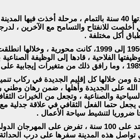
كانت المرحلة الأولى بين 1916 إلى 1956 ومدتها 40 سنة بالتمام ، 
ي أخلصت للانفتاح والتسامح مع الآخرين ، لدر
باق أكل مختلفة .
المرحلة الثانية التي يحيلنا عليها الملصق من 1956 إلى 
إلى الآن تؤرخ للجديدة ومن خلالها كل إقليم الجديدة في
لله على الجديدة وأهلها ، ضمن رهان وطني ر
السياحية والصناعية ، وتجعل من الخيرات الثق
 يجعل حتما الفعل الثقافي في علاقة جدلية مع
ضروريا لتنشيط سياحة الأعمال .
وفيما يشبه الختم ،بين 1916 ,2016 مسيرة تمتد على 100 سن
ي تواصل هذه المدينة سفرها على درب الحداثة و