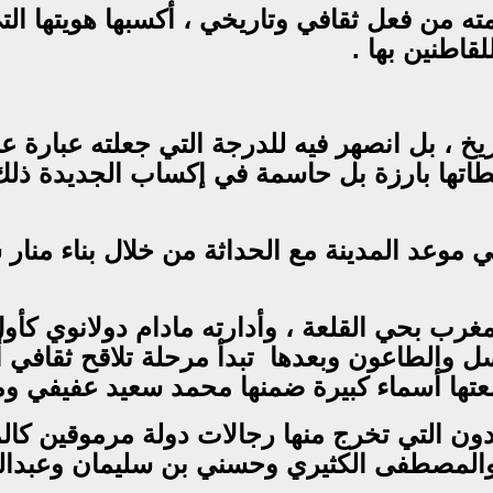
كمته من فعل ثقافي وتاريخي ، أكسبها هويتها 
اطنين بها .
خلص للتاريخ ، بل انصهر فيه للدرجة التي جعلته عبا
اتها بارزة بل حاسمة في إكساب الجديدة ذل
19 مرتكزا أساسيا في موعد المدينة مع الحداثة من خلال بن
ري بالمغرب بحي القلعة ، وأدارته مادام دولانو
سل والطاعون وبعدها
ها أسماء كبيرة ضمنها محمد سعيد عفيفي ومحم
ن خلدون التي تخرج منها رجالات دولة مرموقين
المصطفى الكثيري وحسني بن سليمان وعبدالح