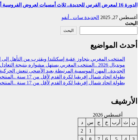
الدورة 16 لمعرض الفرس للجديدة.. ثلاث أمسيات لعروض اﻟﻔﺮوﺳﻴﺔ أيام 1 و 3 و 4 أكتوبر المقبل
أغسطس 27, 2025
الجديدة سات . أنفو
البحث
البحث
أحدث المواضيع
المنتخب المغربي يتجاوز عقبة إسكتلندا ويقترب من التأهل إلى الد
مونديال 2026 ..المنتخب المغربي يستهل مشواره بنتيجة التعادل (1-1 )مع نظيره البرازيلي
الجديدة.. المهن الموسمية المرتبطة بعيد الأضحى تنعش الحركي
بطولة اتحاد شمال إفريقيا لكرة القدم لأقل من 17 سنة ..المنتخب المغربي يحقق التتويج بالعلامة الكاملة
بطولة اتحاد شمال إفريقيا لكرة القدم لأقل من 17 سنة ..المنتخب المغربي يفوز على نظيره المصري (2 -1)
الأرشيف
أغسطس 2026
ن
ث
أرب
خ
ج
س
د
2
1
9
8
7
6
5
4
3