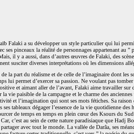
ïb Falaki a su développer un style particulier qui lui permi
ec ses pinceaux la réalité de personnages appartenant au ” 
Mais, il y a aussi, dans d’autres œuvres de Falaki, des scèn
ment susciter diverses interprétations où les dimensions all
de la part du réalisme et de celle de l’imaginaire dont les 
emps lui permet d’exercer sa passion. Ne voulant pas tomber 
itive et aimant aller de l’avant, Falaki aime travailler sur
 la vie paisible de la campagne et le charme des anciennes v
ativité et l’imagination qui sont ses mots fétiches. Sa raiso
ns ses tableaux dégager l’essence de la vie quotidienne des 
urcer de temps en temps en plein cœur des Ksours du Sud et 
re. Car, c’est au sein de cette nature paradisiaque que Hadj 
t partager avec tout le monde. La vallée de Darâa, ses méandre
’une facture certes traditionnelle, c’est vers ” la poésie d