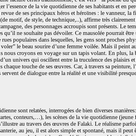
ager l’essence de la vie quotidienne de ses habitants et en pe
evue de ses principaux héros et héroïnes : le vanneur, la fi
 (de motif, de style, de technique,..), affirme très clairem
campagne, des personnages accroupis sont présents. Le tem
es qu’il ne souhaite pas dévoiler. Ce mausolée pourrait être
de rues populaires dans lesquelles, les gens sont proches phy
oler” le beau sourire d’une femme voilée. Mais il peint aus
us nous croyons en voyage sur un tapis volant. En plus, la 
d’un univers qui oscillent entre la truculence des plaisirs et 
chaque touche de ses œuvres. Car, à travers sa peinture, l’ar
servent de dialogue entre la réalité et une visibilité presque
otidienne sont relatées, interrogées de bien diverses manière
cartes, conteurs,…), les scènes de la vie quotidienne (jeune 
lustre au travers des œuvres de Falaki. Le réalisme parfois 
aisanterie, au jeu, il est alors simple et spontané, mais il p