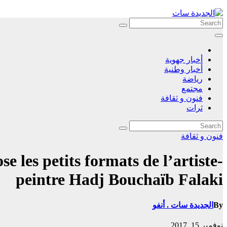
Skip
to
content
أخبار جهوية
أخبار وطنية
رياضة
مجتمع
فنون و ثقافة
ثرات
فنون و ثقافة
 les petits formats de l’artiste-
peintre Hadj Bouchaïb Falaki
الجديدة سات . أنفو
By
نوفمبر 15, 2017