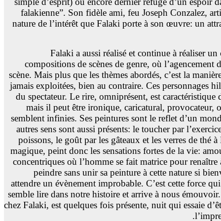
simple d’esprit) ou encore dernier refuge d’un espoir d
falakienne”. Son fidèle ami, feu Joseph Conzalez, ar
nature de l’intérêt que Falaki porte à son œuvre: un att
Falaki a aussi réalisé et continue à réaliser
compositions de scènes de genre, où l’agencement des 
scène. Mais plus que les thèmes abordés, c’est la manière 
jamais exploitées, bien au contraire. Ces personnages hilar
du spectateur. Le rire, omniprésent, est caractéristique d
mais il peut être ironique, caricatural, provocateur
semblent infinies. Ses peintures sont le reflet d’un monde
autres sens sont aussi présents: le toucher par l’exerci
poissons, le goût par les gâteaux et les verres de thé à
magique, peint donc les sensations fortes de la vie: amou
concentriques où l’homme se fait matrice pour renaître 
peindre sans unir sa peinture à cette nature si bie
attendre un évènement improbable. C’est cette force qui
semble lire dans notre histoire et arrive à nous émouvoi
chez Falaki, est quelques fois présente, nuit qui essaie d’êt
l’impre