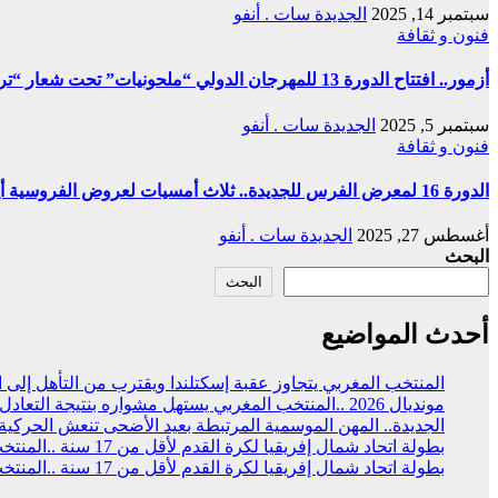
الجديدة سات . أنفو
سبتمبر 14, 2025
فنون و ثقافة
أزمور.. افتتاح الدورة 13 للمهرجان الدولي “ملحونيات” تحت شعار “تراث الملحون في خدمة ثوابت المملكة”
الجديدة سات . أنفو
سبتمبر 5, 2025
فنون و ثقافة
الدورة 16 لمعرض الفرس للجديدة.. ثلاث أمسيات لعروض اﻟﻔﺮوﺳﻴﺔ أيام 1 و 3 و 4 أكتوبر المقبل
الجديدة سات . أنفو
أغسطس 27, 2025
البحث
البحث
أحدث المواضيع
خب المغربي يتجاوز عقبة إسكتلندا ويقترب من التأهل إلى الدور 32
مونديال 2026 ..المنتخب المغربي يستهل مشواره بنتيجة التعادل (1-1 )مع نظيره البرازيلي
بطة بعيد الأضحى تنعش الحركية الاقتصادية وتكرس قيم التضامن
بطولة اتحاد شمال إفريقيا لكرة القدم لأقل من 17 سنة ..المنتخب المغربي يحقق التتويج بالعلامة الكاملة
بطولة اتحاد شمال إفريقيا لكرة القدم لأقل من 17 سنة ..المنتخب المغربي يفوز على نظيره المصري (2 -1)