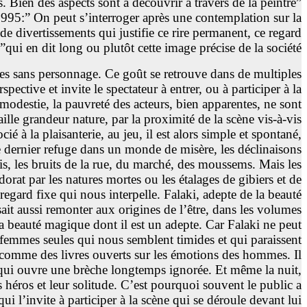
 Bien des aspects sont à découvrir à travers de la peintre”
1995:” On peut s’interroger après une contemplation sur la
de divertissements qui justifie ce rire permanent, ce regard
qui en dit long ou plutôt cette image précise de la société”.
çues sans personnage. Ce goût se retrouve dans de multiples
ctive et invite le spectateur à entrer, ou à participer à la
a modestie, la pauvreté des acteurs, bien apparentes, ne sont
aille grandeur nature, par la proximité de la scène vis-à-vis
ié à la plaisanterie, au jeu, il est alors simple et spontané,
le dernier refuge dans un monde de misère, les déclinaisons
ris, les bruits de la rue, du marché, des moussems. Mais les
dorat par les natures mortes ou les étalages de gibiers et de
 regard fixe qui nous interpelle. Falaki, adepte de la beauté
sait aussi remonter aux origines de l’être, dans les volumes
la beauté magique dont il est un adepte. Car Falaki ne peut
ces femmes seules qui nous semblent timides et qui paraissent
 comme des livres ouverts sur les émotions des hommes. Il
l qui ouvre une brèche longtemps ignorée. Et même la nuit,
ses héros et leur solitude. C’est pourquoi souvent le public a
i l’invite à participer à la scène qui se déroule devant lui.