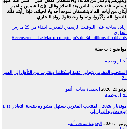
ويأمرهم بالإكثار من الدعاء والاستغفار؛ لفعل النبي – صَلَّى اللَّهُ عَلَيْهِ
وَسَلَّمَ -، فقد خطب الناس بعد الصلاة وقال: (إن الشمس والقمر
آيتان من آيات الله لا ينكسفان لموت أحد ولا لحياته، فإذا رأيتم ذلك
فادعوا الله وكَبِّروا، وصلوا وتصدقوا) رواه البخاري.
تصفّح
زيادة ساعة على التوقيت الرسمي للمغرب ابتداء من 29 مارس
الجاري
المقالات
Recensement: Le Maroc compte près de 34 millions d’habitants
مواضيع ذات صلة
أخبار وطنية
المنتخب المغربي يتجاوز عقبة إسكتلندا ويقترب من التأهل إلى الدور
32
يونيو 20, 2026
الجديدة سات . أنفو
أخبار وطنية
مونديال 2026 ..المنتخب المغربي يستهل مشواره بنتيجة التعادل (1-1
)مع نظيره البرازيلي
يونيو 1, 2026
الجديدة سات . أنفو
أخبار وطنية