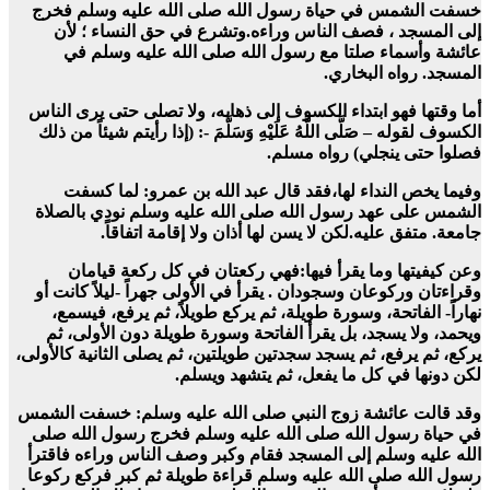
خسفت الشمس في حياة رسول الله صلى الله عليه وسلم فخرج
إلى المسجد ، فصف الناس وراءه.
وتشرع في حق النساء ؛ لأن
عائشة وأسماء صلتا مع رسول الله صلى الله عليه وسلم في
المسجد. رواه البخاري.
أما
وقتها فهو ابتداء الكسوف إلى ذهابه، ولا تصلى حتى يرى الناس
الكسوف لقوله – صَلَّى اللَّهُ عَلَيْهِ وَسَلَّمَ -: (إذا رأيتم شيئاً من ذلك
فصلوا حتى ينجلي) رواه مسلم.
وفيما يخص النداء لها،
فقد قال عبد الله بن عمرو: لما كسفت
الشمس على عهد رسول الله صلى الله عليه وسلم نودي بالصلاة
جامعة. متفق عليه.
لكن لا يسن لها أذان ولا إقامة اتفاقاً.
وعن كيفيتها وما يقرأ فيها:
ف
هي ركعتان في كل ركعة قيامان
وقراءتان وركوعان وسجودان . يقرأ في الأولى جهراً -ليلاً كانت أو
نهاراً- الفاتحة، وسورة طويلة، ثم يركع طويلاً، ثم يرفع، فيسمع،
ويحمد، ولا يسجد، بل يقرأ الفاتحة وسورة طويلة دون الأولى، ثم
يركع، ثم يرفع، ثم يسجد سجدتين طويلتين، ثم يصلى الثانية كالأولى،
لكن دونها في كل ما يفعل، ثم يتشهد ويسلم.
وقد قالت عائشة زوج النبي صلى الله عليه وسلم: خسفت الشمس
في حياة رسول الله صلى الله عليه وسلم فخرج رسول الله صلى
الله عليه وسلم إلى المسجد فقام وكبر وصف الناس وراءه فاقترأ
رسول الله صلى الله عليه وسلم قراءة طويلة ثم كبر فركع ركوعا