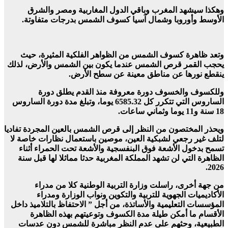
وهكذا سيشهد المغرب وباقي الدول المغاربية ومصر والشرق
الأوسط وأوروبا وشمال آسيا كسوف الشمس بدرجات متفاوتة.
وتعد ظاهرة كسوف الشمس من الظواهر الفلكية المثيرة، حيث
يحجب القمر قرص الشمس عندما يكون بين الشمس والأرض، لذلك
ينقطع نورها عن مناطق معينة عن سطح الأرض.
وللكسوف والخسوف دورة معروفة منذ القدم يطلق دورة
الساروس التي تتكرر كل 6585.32 يوما، وتبلغ مدة دورة الساروس
18 سنة و11 يوما وثماني ساعات.
ويحذر المختصون من النظر إلى قرص الشمس بالعين المجردة تفاديا
لتلف غير رجعي لشبكية العين، موصين باستعمال نظارات خاصة لا
تسمح بدخول الأشعة فوق البنفسجية والأشعة تحت الحمراء أثناء
الظاهرة التي لن تشهد المملكة المغربية حدثا مماثلا لها قبل سنة
2026.
من جهة أخرى، راسلت وزارة التربية الوطنية كلا من مدراء
الأكاديميات الجهوية للتربية والتكوين ونواب الوزارة ومدراء
المؤسسات التعليمية والأساتذة، من أجل ” الاحتفاظ بالتلاميذ داخل
الأقسام ما أمكن طيلة مدة الكسوف وتوعيتهم بهذه الظاهرة
الطبيعية، وحثهم على عدم النظر مباشرة للشمس دون عدسات