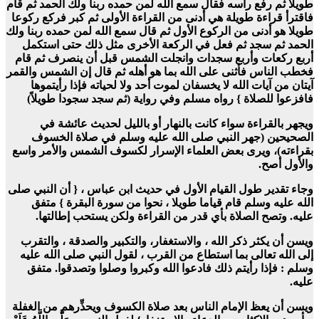
طويلا ثم رفع رأسه فقال سمع الله لمن حمده ربنا ولك الحمد ثم قام
فاقترأ قراءة طويلة هي أدنى من القراءة الأولى ثم كبر فركع ركوعا
طويلا هو أدنى من الركوع الأول ثم قال سمع الله لمن حمده ربنا ولك
الحمد ثم سجد ثم فعل في الركعة الأخرى مثل ذلك حتى استكمل
أربع ركعات وأربع سجدات وانجلت الشمس قبل أن ينصرف ثم قام
فخطب الناس فأثنى على الله بما هو أهله ثم قال إن الشمس والقمر
آيتان من آيات الله لا يخسفان لموت أحد ولا لحياته فإذا رأيتموها
فافزعوا للصلاة } رواه مسلم وفي رواية (ثم سجد سجودا طويلاً)
ويجهر بالقراءة سواء كانت بالنهار أو بالليل لحديث عائشة في
الصحيحين (جهر النبي صلى الله عليه وسلم في صلاة الخسوف
بقراءته)، ويرى بعض العلماء الإسرار لكسوف الشمس والأمر واسع
والأول أصح.
وجاء تقدير طول القيام الأول في حديث ابن عباس ، { أن النبي صلى
الله عليه وسلم قام قياما طويلا ، نحوا من سورة البقرة } متفق
عليه. وتصح الصلاة بأي قدر من القراءة ولكن يستحب إطالتها.
ويسن أن يكثر ذكر الله ، والاستغفار، والتكبير والصدقة ، والتقرب
إلى الله تعالى بما استطاع من القرب ، لقول النبي صلى الله عليه
وسلم : فإذا رأيتم ذلك فادعوا الله وكبروا وصلوا وتصدقوا. متفق
عليه.
ويسن أن يعظ الإمام الناس بعد صلاة الكسوف ويحذِّرهم من الغفلة