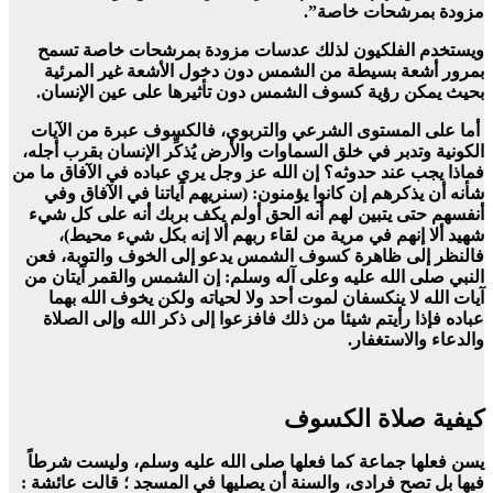
مزودة بمرشحات خاصة”.
ويستخدم الفلكيون لذلك عدسات مزودة بمرشحات خاصة تسمح
بمرور أشعة بسيطة من الشمس دون دخول الأشعة غير المرئية
بحيث يمكن رؤية كسوف الشمس دون تأثيرها على عين الإنسان.
أما على المستوى الشرعي والتربوي، فالكسوف عبرة من الآيات
الكونية وتدبر في خلق السماوات والأرض يُذكِّر الإنسان بقرب أجله،
فماذا يجب عند حدوثه؟ إن الله عز وجل يري عباده في الآفاق ما من
شأنه أن يذكرهم إن كانوا يؤمنون: (سنريهم آياتنا في الآفاق وفي
أنفسهم حتى يتبين لهم أنه الحق أولم يكف بربك أنه على كل شيء
شهيد ألا إنهم في مرية من لقاء ربهم ألا إنه بكل شيء محيط)،
فالنظر إلى ظاهرة كسوف الشمس يدعو إلى الخوف والتوبة، فعن
النبي صلى الله عليه وعلى آله وسلم: إن الشمس والقمر آيتان من
آيات الله لا ينكسفان لموت أحد ولا لحياته ولكن يخوف الله بهما
عباده فإذا رأيتم شيئا من ذلك فافزعوا إلى ذكر الله وإلى الصلاة
والدعاء والاستغفار.
كيفية صلاة الكسوف
يسن فعلها جماعة كما فعلها صلى الله عليه وسلم، وليست شرطاً
فيها بل تصح فرادى، والسنة أن يصليها في المسجد ؛ قالت عائشة :