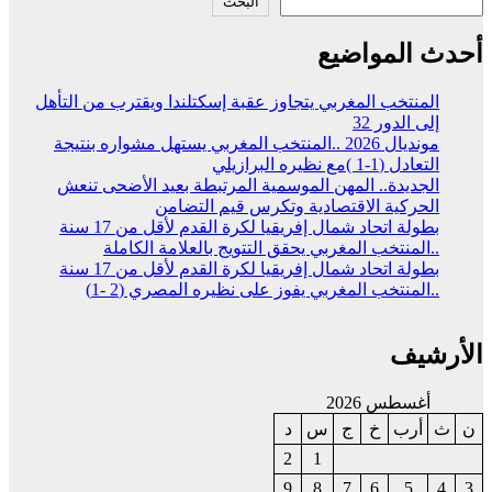
البحث
أحدث المواضيع
المنتخب المغربي يتجاوز عقبة إسكتلندا ويقترب من التأهل
إلى الدور 32
مونديال 2026 ..المنتخب المغربي يستهل مشواره بنتيجة
التعادل (1-1 )مع نظيره البرازيلي
الجديدة.. المهن الموسمية المرتبطة بعيد الأضحى تنعش
الحركية الاقتصادية وتكرس قيم التضامن
بطولة اتحاد شمال إفريقيا لكرة القدم لأقل من 17 سنة
..المنتخب المغربي يحقق التتويج بالعلامة الكاملة
بطولة اتحاد شمال إفريقيا لكرة القدم لأقل من 17 سنة
..المنتخب المغربي يفوز على نظيره المصري (2 -1)
الأرشيف
أغسطس 2026
ن
ث
أرب
خ
ج
س
د
2
1
9
8
7
6
5
4
3