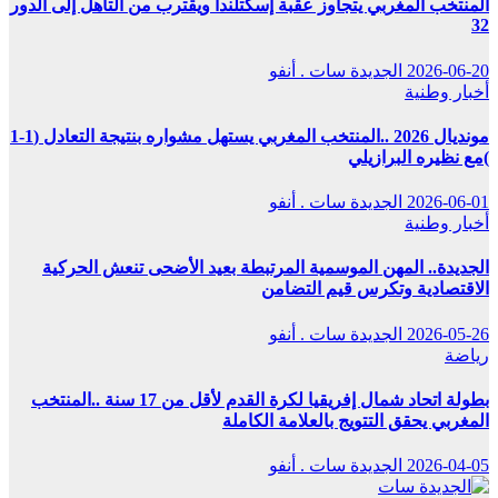
المنتخب المغربي يتجاوز عقبة إسكتلندا ويقترب من التأهل إلى الدور
32
2026-06-20
الجديدة سات . أنفو
أخبار وطنية
مونديال 2026 ..المنتخب المغربي يستهل مشواره بنتيجة التعادل (1-1
)مع نظيره البرازيلي
2026-06-01
الجديدة سات . أنفو
أخبار وطنية
الجديدة.. المهن الموسمية المرتبطة بعيد الأضحى تنعش الحركية
الاقتصادية وتكرس قيم التضامن
2026-05-26
الجديدة سات . أنفو
رياضة
بطولة اتحاد شمال إفريقيا لكرة القدم لأقل من 17 سنة ..المنتخب
المغربي يحقق التتويج بالعلامة الكاملة
2026-04-05
الجديدة سات . أنفو