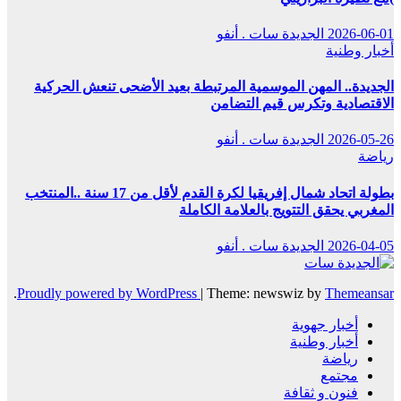
2026-06-01
الجديدة سات . أنفو
أخبار وطنية
الجديدة.. المهن الموسمية المرتبطة بعيد الأضحى تنعش الحركية
الاقتصادية وتكرس قيم التضامن
2026-05-26
الجديدة سات . أنفو
رياضة
بطولة اتحاد شمال إفريقيا لكرة القدم لأقل من 17 سنة ..المنتخب
المغربي يحقق التتويج بالعلامة الكاملة
2026-04-05
الجديدة سات . أنفو
.
Proudly powered by WordPress
|
Theme: newswiz by
Themeansar
أخبار جهوية
أخبار وطنية
رياضة
مجتمع
فنون و ثقافة