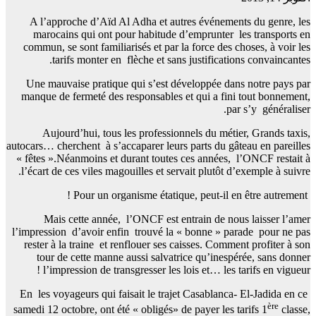
A l’approche d’Aïd Al Adha et autres événements du genre, les
marocains qui ont pour habitude d’emprunter les transports en
commun, se sont familiarisés et par la force des choses, à voir les
tarifs monter en flèche et sans justifications convaincantes.
Une mauvaise pratique qui s’est développée dans notre pays par
manque de fermeté des responsables et qui a fini tout bonnement,
par s’y généraliser.
Aujourd’hui, tous les professionnels du métier, Grands taxis,
autocars… cherchent à s’accaparer leurs parts du gâteau en pareilles
« fêtes ».Néanmoins et durant toutes ces années, l’ONCF restait à
l’écart de ces viles magouilles et servait plutôt d’exemple à suivre.
Pour un organisme étatique, peut-il en être autrement !
Mais cette année, l’ONCF est entrain de nous laisser l’amer
l’impression d’avoir enfin trouvé la « bonne » parade pour ne pas
rester à la traine et renflouer ses caisses. Comment profiter à son
tour de cette manne aussi salvatrice qu’inespérée, sans donner
l’impression de transgresser les lois et… les tarifs en vigueur !
En les voyageurs qui faisait le trajet Casablanca- El-Jadida en ce
ère
samedi 12 octobre, ont été « obligés» de payer les tarifs 1
classe,