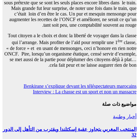
sous prétexte que se sont les seuls places encore libres dans le train.
Mais grande fut leur surprise, de noter une fois dans le train, que
c’était loin d’en être le cas. Un pur et mesquin mensonge pour
augmenter les recettes de l’ONCF et améliorer, ne serait ce qu’un
tant soit peu, une comptabilité souvent au rouge.
Tout citoyen a le choix et donc la liberté de voyager dans la classe
ère
qui l’arrange. Mais profiter de l’aïd pour remplir une 1
classe,
« de force » et en usant de mensonges, ceci n’honore en rien notre
ONCF. Pire, lorsqu’un organisme étatique, censé servir d’exemple,
se met aussi de la partie pour déplumer des citoyens déjà à plat…
cela fait peur et ne laisse augurer rien de bon.
تصفّح
Benkirane s’explique devant les téléspectateurs marocains
Interview : La chasse est un sport et non un massacre
المقالات
مواضيع ذات صلة
أخبار وطنية
المنتخب المغربي يتجاوز عقبة إسكتلندا ويقترب من التأهل إلى الدور
32