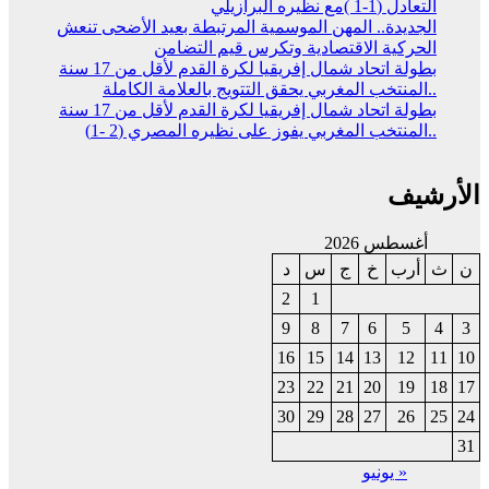
التعادل (1-1 )مع نظيره البرازيلي
الجديدة.. المهن الموسمية المرتبطة بعيد الأضحى تنعش
الحركية الاقتصادية وتكرس قيم التضامن
بطولة اتحاد شمال إفريقيا لكرة القدم لأقل من 17 سنة
..المنتخب المغربي يحقق التتويج بالعلامة الكاملة
بطولة اتحاد شمال إفريقيا لكرة القدم لأقل من 17 سنة
..المنتخب المغربي يفوز على نظيره المصري (2 -1)
الأرشيف
أغسطس 2026
ن
ث
أرب
خ
ج
س
د
2
1
9
8
7
6
5
4
3
16
15
14
13
12
11
10
23
22
21
20
19
18
17
30
29
28
27
26
25
24
31
« يونيو