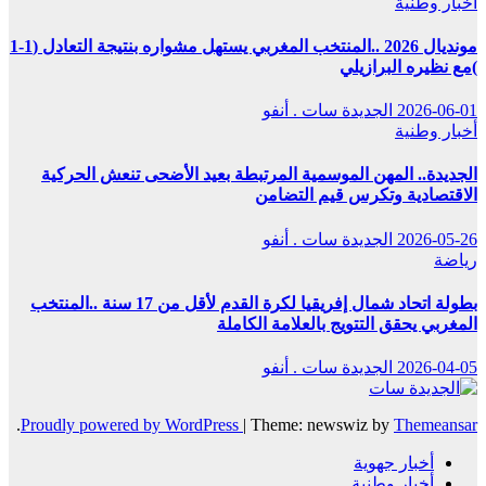
أخبار وطنية
مونديال 2026 ..المنتخب المغربي يستهل مشواره بنتيجة التعادل (1-1
)مع نظيره البرازيلي
2026-06-01
الجديدة سات . أنفو
أخبار وطنية
الجديدة.. المهن الموسمية المرتبطة بعيد الأضحى تنعش الحركية
الاقتصادية وتكرس قيم التضامن
2026-05-26
الجديدة سات . أنفو
رياضة
بطولة اتحاد شمال إفريقيا لكرة القدم لأقل من 17 سنة ..المنتخب
المغربي يحقق التتويج بالعلامة الكاملة
2026-04-05
الجديدة سات . أنفو
.
Proudly powered by WordPress
|
Theme: newswiz by
Themeansar
أخبار جهوية
أخبار وطنية