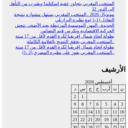
المنتخب المغربي يتجاوز عقبة إسكتلندا ويقترب من التأهل
إلى الدور 32
مونديال 2026 ..المنتخب المغربي يستهل مشواره بنتيجة
التعادل (1-1 )مع نظيره البرازيلي
الجديدة.. المهن الموسمية المرتبطة بعيد الأضحى تنعش
الحركية الاقتصادية وتكرس قيم التضامن
بطولة اتحاد شمال إفريقيا لكرة القدم لأقل من 17 سنة
..المنتخب المغربي يحقق التتويج بالعلامة الكاملة
بطولة اتحاد شمال إفريقيا لكرة القدم لأقل من 17 سنة
..المنتخب المغربي يفوز على نظيره المصري (2 -1)
الأرشيف
أغسطس 2026
ن
ث
أرب
خ
ج
س
د
2
1
9
8
7
6
5
4
3
16
15
14
13
12
11
10
23
22
21
20
19
18
17
30
29
28
27
26
25
24