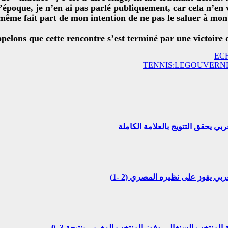
l’époque, je n’en ai pas parlé publiquement, car cela n’en v
 même fait part de mon intention de ne pas le saluer à mo
pelons que cette rencontre s’est terminé par une victoire d
ECH
TENNIS:LEGOUVERNE
 المنتخب السنغالي وفوز المنتخب المغربي بنتيجة 3–0