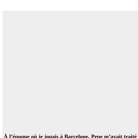
«À l’époque où je jouais à Barcelone, Pepe m’avait traité