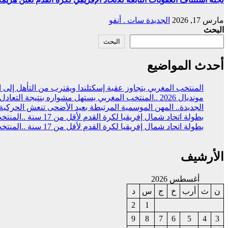
مارس 17, 2026
الجديدة سات . أنفو
البحث
البحث
أحدث المواضيع
المنتخب المغربي يتجاوز عقبة إسكتلندا ويقترب من التأهل إلى الد
مونديال 2026 ..المنتخب المغربي يستهل مشواره بنتيجة التعادل (1-1 )مع نظيره البرازيلي
الجديدة.. المهن الموسمية المرتبطة بعيد الأضحى تنعش الحركي
بطولة اتحاد شمال إفريقيا لكرة القدم لأقل من 17 سنة ..المنتخب المغربي يحقق التتويج بالعلامة الكاملة
بطولة اتحاد شمال إفريقيا لكرة القدم لأقل من 17 سنة ..المنتخب المغربي يفوز على نظيره المصري (2 -1)
الأرشيف
أغسطس 2026
ن
ث
أرب
خ
ج
س
د
2
1
9
8
7
6
5
4
3