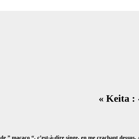
Keita : 
 de ” macaco “, c’est-à-dire singe, en me crachant dessus. 