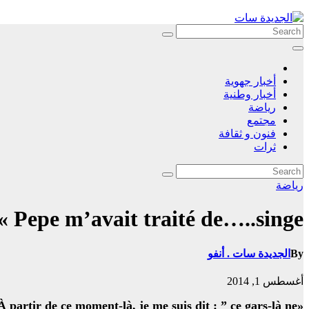
Skip
to
content
أخبار جهوية
أخبار وطنية
رياضة
مجتمع
فنون و ثقافة
ثرات
رياضة
« Pepe m’avait traité de…..singe »
By
الجديدة سات . أنفو
أغسطس 1, 2014
À partir de ce moment-là, je me suis dit : ” ce gars-là ne