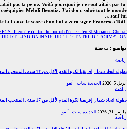
alait pas la peine. Voilà pourquoi je ne souhaitais pas lui
n coéquipier Mehdi Benatia. J’ai donc salué tout le monde
sauf lui ».
e la Louve le score d’un but à zéro signé Francesco Totti.
تصفّح
ECS : Première édition du tournoi d’échecs feu Si Mohamed Cherraf
UR D’EL-JADIDA INAUGURE LE CENTRE DE FORMATION
المقالات
مواضيع ذات صلة
رياضة
بطولة اتحاد شمال إفريقيا لكرة القدم لأقل من 17 سنة ..المنتخب المغربي يحقق التتويج بالعلامة الكاملة
أبريل 5, 2026
الجديدة سات . أنفو
رياضة
بطولة اتحاد شمال إفريقيا لكرة القدم لأقل من 17 سنة ..المنتخب المغربي يفوز على نظيره المصري (2 -1)
مارس 31, 2026
الجديدة سات . أنفو
رياضة
لجنة استئناف العقوبات التابعة للاتحاد الإفريقي لكرة القدم تعلن هزيمة