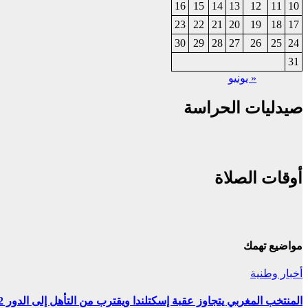
16
15
14
13
12
11
10
23
22
21
20
19
18
17
30
29
28
27
26
25
24
31
« يونيو
صيدليات الحراسة
أوقات الصلاة
مواضيع تهمك
أخبار وطنية
المنتخب المغربي يتجاوز عقبة إسكتلندا ويقترب من التأهل إلى الدور 32