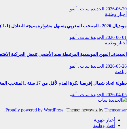
2026-06-20
الجديدة سات . أنفو
أخبار وطنية
مونديال 2026 ..المنتخب المغربي يستهل مشواره بنتيجة التعادل (1-1 )مع نظيره البرازيلي
2026-06-01
الجديدة سات . أنفو
أخبار وطنية
الجديدة.. المهن الموسمية المرتبطة بعيد الأضحى تنعش الحركية الاق
2026-05-26
الجديدة سات . أنفو
رياضة
بطولة اتحاد شمال إفريقيا لكرة القدم لأقل من 17 سنة ..المنتخب المغربي يحقق التتويج بالعلامة الكاملة
2026-04-05
الجديدة سات . أنفو
.
Proudly powered by WordPress
|
Theme: newswiz by
Themeansar
أخبار جهوية
أخبار وطنية