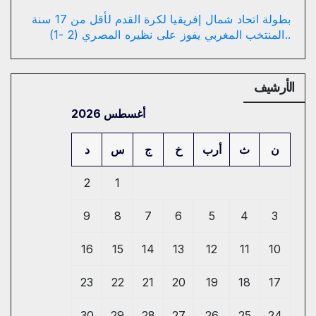
بطولة اتحاد شمال إفريقيا لكرة القدم لأقل من 17 سنة
..المنتخب المغربي يفوز على نظيره المصري (2 -1)
الأرشيف
أغسطس 2026
ن
ث
أرب
خ
ج
س
د
2
1
9
8
7
6
5
4
3
16
15
14
13
12
11
10
23
22
21
20
19
18
17
30
29
28
27
26
25
24