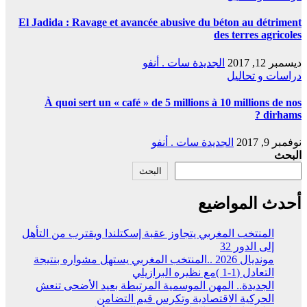
El Jadida : Ravage et avancée abusive du béton au détriment
des terres agricoles
ديسمبر 12, 2017
الجديدة سات . أنفو
دراسات و تحاليل
À quoi sert un « café » de 5 millions à 10 millions de nos
dirhams ?
نوفمبر 9, 2017
الجديدة سات . أنفو
البحث
البحث
أحدث المواضيع
المنتخب المغربي يتجاوز عقبة إسكتلندا ويقترب من التأهل
إلى الدور 32
مونديال 2026 ..المنتخب المغربي يستهل مشواره بنتيجة
التعادل (1-1 )مع نظيره البرازيلي
الجديدة.. المهن الموسمية المرتبطة بعيد الأضحى تنعش
الحركية الاقتصادية وتكرس قيم التضامن