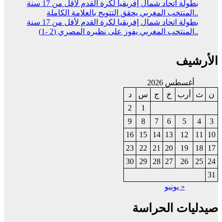
بطولة اتحاد شمال إفريقيا لكرة القدم لأقل من 17 سنة
..المنتخب المغربي يحقق التتويج بالعلامة الكاملة
بطولة اتحاد شمال إفريقيا لكرة القدم لأقل من 17 سنة
..المنتخب المغربي يفوز على نظيره المصري (2 -1)
الأرشيف
أغسطس 2026
ن
ث
أرب
خ
ج
س
د
2
1
9
8
7
6
5
4
3
16
15
14
13
12
11
10
23
22
21
20
19
18
17
30
29
28
27
26
25
24
31
« يونيو
صيدليات الحراسة