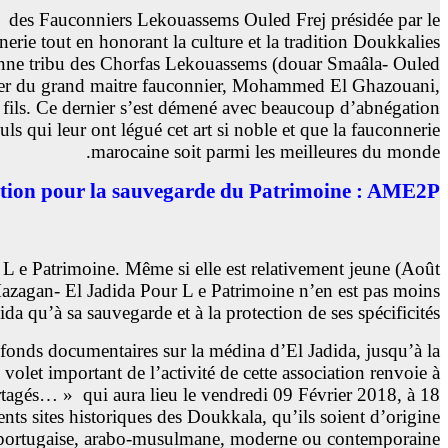
n des Fauconniers Lekouassems Ouled Frej présidée par le
erie tout en honorant la culture et la tradition Doukkalies
cienne tribu des Chorfas Lekouassems (douar Smaâla- Ouled
ier du
grand maitre fauconnier, Mohammed El Ghazouani,
fils.
Ce dernier s’est démené avec beaucoup d’abnégation
s qui leur ont légué cet art si noble et que la fauconnerie
marocaine soit parmi les meilleures du monde.
ation pour la sauvegarde du Patrimoine : AME2P
 L e Patrimoine. Même si elle est relativement jeune (Août
 Mazagan- El Jadida Pour L e Patrimoine n’en est pas moins
da qu’à sa sauvegarde et à la protection de ses spécificités.
de fonds documentaires sur la médina d’El Jadida, jusqu’à la
volet important de l’activité de cette association renvoie à
tagés… » qui aura lieu le vendredi 09 Février 2018, à 18
nts sites historiques des Doukkala, qu’ils soient d’origine
, portugaise, arabo-musulmane, moderne ou contemporaine.