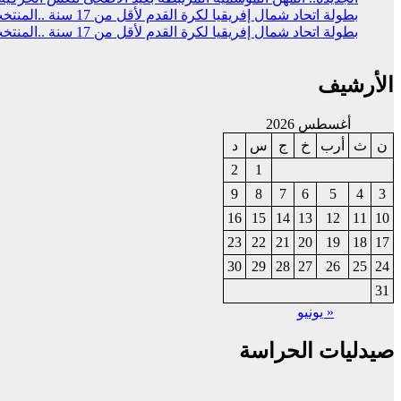
بطولة اتحاد شمال إفريقيا لكرة القدم لأقل من 17 سنة ..المنتخب المغربي يحقق التتويج بالعلامة الكاملة
بطولة اتحاد شمال إفريقيا لكرة القدم لأقل من 17 سنة ..المنتخب المغربي يفوز على نظيره المصري (2 -1)
الأرشيف
أغسطس 2026
ن
ث
أرب
خ
ج
س
د
2
1
9
8
7
6
5
4
3
16
15
14
13
12
11
10
23
22
21
20
19
18
17
30
29
28
27
26
25
24
31
« يونيو
صيدليات الحراسة