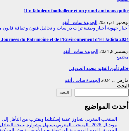
Un fabuleux footballeur et un grand ami nous quitte!
نوفمبر 21, 2025
الجديدة سات . أنفو
أخبار جهوية
أخبار وطنية
ثرات
دراسات و تحاليل
فنون و ثقافة
قانون
م
 Journées du Patrimoine et de l’Environnement d’El Jadida 2024
ديسمبر 8, 2024
الجديدة سات . أنفو
مجتمع
ختام تأبين الفقيد محمد الصديقي
مارس 1, 2024
الجديدة سات . أنفو
البحث
البحث
أحدث المواضيع
المنتخب المغربي يتجاوز عقبة إسكتلندا ويقترب من التأهل إلى الد
مونديال 2026 ..المنتخب المغربي يستهل مشواره بنتيجة التعادل (1-1 )مع نظيره البرازيلي
الجديدة.. المهن الموسمية المرتبطة بعيد الأضحى تنعش الحركي