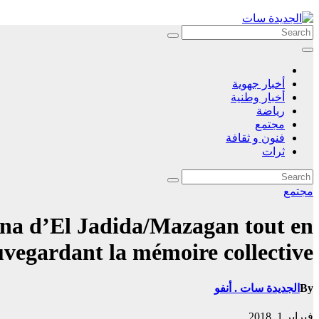
Skip
to
content
أخبار جهوية
أخبار وطنية
رياضة
مجتمع
فنون و ثقافة
ثرات
مجتمع
dina d’El Jadida/Mazagan tout en
uvegardant la mémoire collective
By
الجديدة سات . أنفو
فبراير 1, 2018