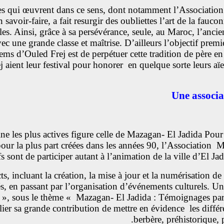
res qui œuvrent dans ce sens, dont notamment l’Associatio
r-faire, a fait resurgir des oubliettes l’art de la fauconn
les.
Ainsi, grâce à sa persévérance, seule, au Maroc, l’an
vec une grande classe et maîtrise. D’ailleurs l’objectif prem
sems d’Ouled Frej
est de perpétuer cette tradition de père en 
ient leur festival pour honorer en quelque sorte leurs aïeul
Une associ
ne les plus actives figure celle de Mazagan- El Jadida Pour
 pour la plus part créées dans les années 90, l’Association
 sont de participer autant à l’animation de la ville d’El Jadi
cts, incluant la création, la mise à jour et la numérisation 
s, en passant par l’organisation d’événements culturels. Un 
 », sous le thème « Mazagan- El Jadida : Témoignages par
ier sa grande contribution de mettre en évidence les différe
berbère, préhistorique