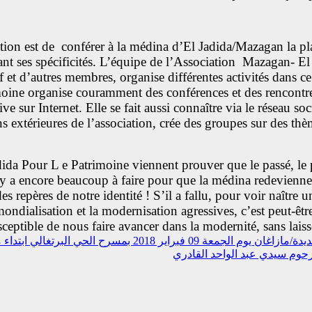
ion est de conférer à la médina d’El Jadida/Mazagan la place
vant ses spécificités. L’équipe de l’Association Mazagan- E
f et d’autres membres, organise différentes activités dans c
ne organise couramment des conférences et des rencontres su
tive sur Internet. Elle se fait aussi connaître via le réseau 
s extérieures de l’association, crée des groupes sur des thè
ida Pour L e Patrimoine viennent prouver que le passé, le p
l y a encore beaucoup à faire pour que la médina redevienne c
 repères de notre identité ! S’il a fallu, pour voir naître 
ndialisation et la modernisation agressives, c’est peut-êt
eptible de nous faire avancer dans la modernité, sans laisser
حي البرتغالي ابتداء من الساعة السادسة مساء
رحوم سيدي عبد الواحد القادري